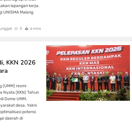
takan lapangan kerja.
ogi UNISMA Malang
unggal
0
6 mins
i, KKN 2026
ara
g (UMM) resmi
ja Nyata (KKN) Tahun
g di Dome UMM,
arakat desa. Yakni
timalisasi potensi
ai daerah di