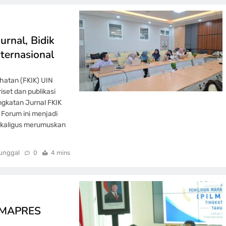
urnal, Bidik
nternasional
hatan (FKIK) UIN
set dan publikasi
ngkatan Jurnal FKIK
 Forum ini menjadi
sekaligus merumuskan
unggal
0
4 mins
ILMAPRES