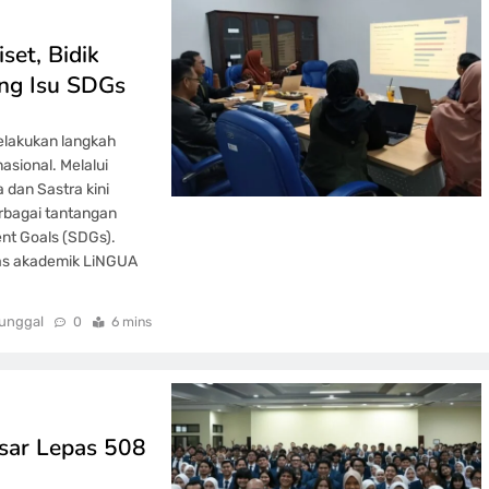
et, Bidik
ng Isu SDGs
elakukan langkah
asional. Melalui
 dan Sastra kini
erbagai tantangan
nt Goals (SDGs).
tas akademik LiNGUA
unggal
0
6 mins
esar Lepas 508