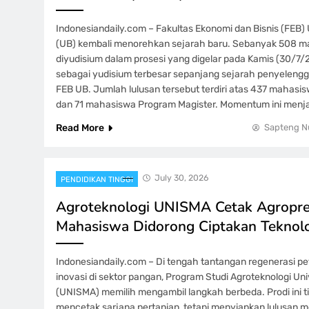
Indonesiandaily.com – Fakultas Ekonomi dan Bisnis (FEB) 
(UB) kembali menorehkan sejarah baru. Sebanyak 508 m
diyudisium dalam prosesi yang digelar pada Kamis (30/7
sebagai yudisium terbesar sepanjang sejarah penyelengg
FEB UB. Jumlah lulusan tersebut terdiri atas 437 mahasi
dan 71 mahasiswa Program Magister. Momentum ini menj
Read More
Sapteng N
July 30, 2026
PENDIDIKAN TINGGI
Agroteknologi UNISMA Cetak Agropr
Mahasiswa Didorong Ciptakan Teknolo
Indonesiandaily.com – Di tengah tantangan regenerasi pe
inovasi di sektor pangan, Program Studi Agroteknologi Uni
(UNISMA) memilih mengambil langkah berbeda. Prodi ini t
mencetak sarjana pertanian, tetapi menyiapkan lulusan m