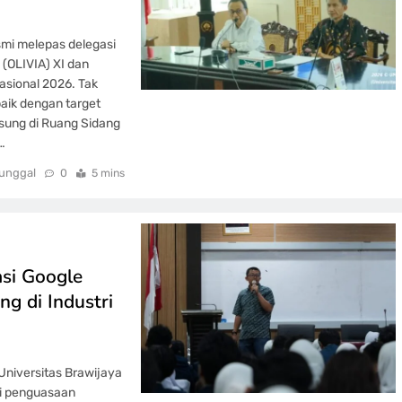
smi melepas delegasi
 (OLIVIA) XI dan
asional 2026. Tak
baik dengan target
sung di Ruang Sidang
…
unggal
0
5 mins
asi Google
ng di Industri
Universitas Brawijaya
i penguasaan