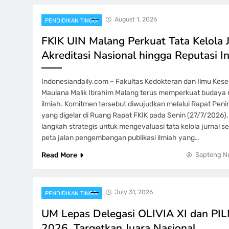
August 1, 2026
PENDIDIKAN TINGGI
FKIK UIN Malang Perkuat Tata Kelola J
Akreditasi Nasional hingga Reputasi I
Indonesiandaily.com – Fakultas Kedokteran dan Ilmu Kese
Maulana Malik Ibrahim Malang terus memperkuat budaya ri
ilmiah. Komitmen tersebut diwujudkan melalui Rapat Peni
yang digelar di Ruang Rapat FKIK pada Senin (27/7/2026).
langkah strategis untuk mengevaluasi tata kelola jurnal 
peta jalan pengembangan publikasi ilmiah yang…
Read More
Sapteng N
July 31, 2026
PENDIDIKAN TINGGI
UM Lepas Delegasi OLIVIA XI dan P
2026, Targetkan Juara Nasional