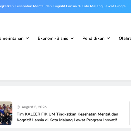
gkatkan Kesehatan Mental dan Kognitif Lansia di Kota Malang Lewat Program
Inovatif
an Narkoba Sejak Dini, UB Wajibkan Tes NAPZA bagi Ribuan Mahasiswa Baru
mikan Pusat Studi Supply Chain, Siapkan Solusi Rantai Pasok Berkelas Dunia
emerintahan
Ekonomi-Bisnis
Pendidikan
Olahr
m Kuliah Sambil Kerja di Jepang, Cetak Lulusan Berpengalaman Internasional
gkatkan Kesehatan Mental dan Kognitif Lansia di Kota Malang Lewat Program
Inovatif
an Narkoba Sejak Dini, UB Wajibkan Tes NAPZA bagi Ribuan Mahasiswa Baru
mikan Pusat Studi Supply Chain, Siapkan Solusi Rantai Pasok Berkelas Dunia
August 5, 2026
Tim KALCER FIK UM Tingkatkan Kesehatan Mental dan
Kognitif Lansia di Kota Malang Lewat Program Inovatif