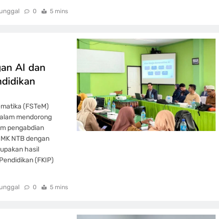
unggal
0
5 mins
an AI dan
ndidikan
tematika (FSTeM)
 dalam mendorong
ram pengabdian
 SMK NTB dengan
rupakan hasil
Pendidikan (FKIP)
unggal
0
5 mins