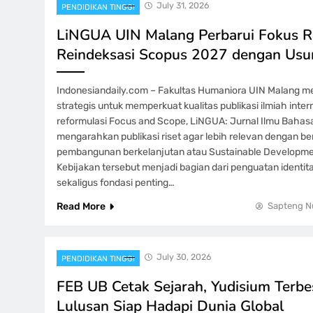
July 31, 2026
PENDIDIKAN TINGGI
LiNGUA UIN Malang Perbarui Fokus Ris
Reindeksasi Scopus 2027 dengan Usu
Indonesiandaily.com – Fakultas Humaniora UIN Malang m
strategis untuk memperkuat kualitas publikasi ilmiah intern
reformulasi Focus and Scope, LiNGUA: Jurnal Ilmu Bahasa
mengarahkan publikasi riset agar lebih relevan dengan b
pembangunan berkelanjutan atau Sustainable Developme
Kebijakan tersebut menjadi bagian dari penguatan identi
sekaligus fondasi penting…
Read More
Sapteng N
July 30, 2026
PENDIDIKAN TINGGI
FEB UB Cetak Sejarah, Yudisium Terb
Lulusan Siap Hadapi Dunia Global