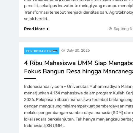
peneliti, sekaligus inovator teknologi yang mampu mencip
Transformasi tersebut menjadi identitas baru Agroteknol
sejak berdiri…
Read More
Sapteng N
July 30, 2026
PENDIDIKAN TINGGI
4 Ribu Mahasiswa UMM Siap Mengabd
Fokus Bangun Desa hingga Mancaneg
Indonesiandaily.com – Universitas Muhammadiyah Malan
menerjunkan 4.134 mahasiswa dalam program Kuliah Ker
2026. Pelepasan ribuan mahasiswa tersebut berlangsun
dengan mengusung misi memperkuat pemberdayaan masy
melalui pengembangan sumber daya manusia (SDM) dan op
lokal secara berkelanjutan. Tak hanya menjangkau berbag
Indonesia, KKN UMM…