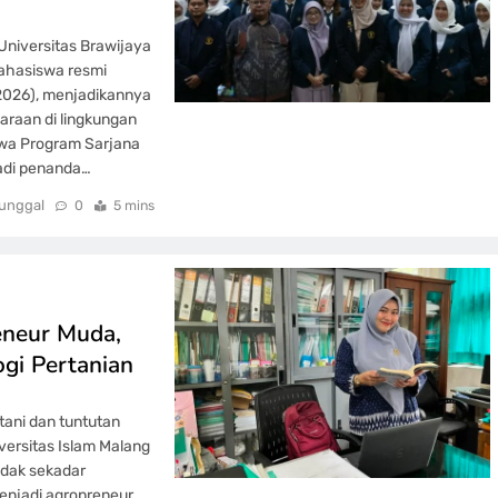
Universitas Brawijaya
ahasiswa resmi
/2026), menjadikannya
araan di lingkungan
swa Program Sarjana
adi penanda…
unggal
0
5 mins
eneur Muda,
gi Pertanian
tani dan tuntutan
versitas Islam Malang
idak sekadar
enjadi agropreneur,