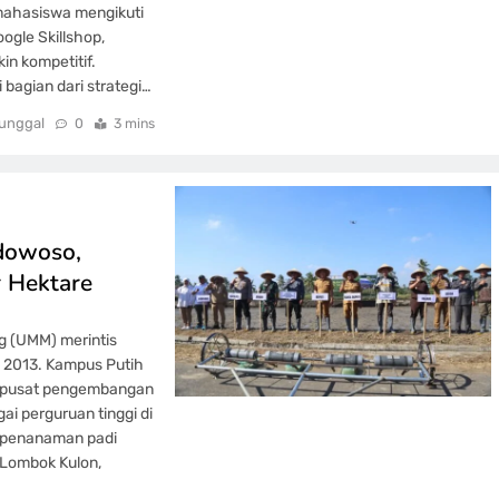
 mahasiswa mengikuti
ogle Skillshop,
n kompetitif.
 bagian dari strategi…
unggal
0
3 mins
dowoso,
r Hektare
g (UMM) merintis
 2013. Kampus Putih
u pusat pengembangan
gai perguruan tinggi di
i penanaman padi
Lombok Kulon,