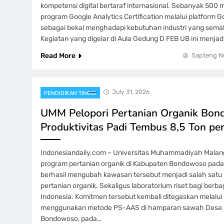
kompetensi digital bertaraf internasional. Sebanyak 500
program Google Analytics Certification melalui platform Go
sebagai bekal menghadapi kebutuhan industri yang semaki
Kegiatan yang digelar di Aula Gedung D FEB UB ini menjadi
Read More
Sapteng N
July 31, 2026
PENDIDIKAN TINGGI
UMM Pelopori Pertanian Organik Bon
Produktivitas Padi Tembus 8,5 Ton pe
Indonesiandaily.com – Universitas Muhammadiyah Malan
program pertanian organik di Kabupaten Bondowoso pada
berhasil mengubah kawasan tersebut menjadi salah sat
pertanian organik. Sekaligus laboratorium riset bagi berba
Indonesia. Komitmen tersebut kembali ditegaskan melalu
menggunakan metode PS-AAS di hamparan sawah Desa 
Bondowoso, pada…