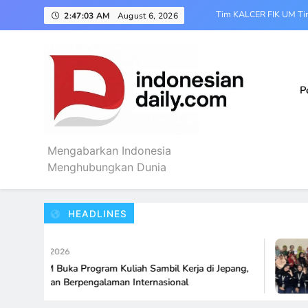
Skip
Tim KALCER FIK UM Tin
2:47:04 AM
August 6, 2026
to
content
Cegah Penyalahguna
UMM Res
P
Vokasi UMM Buka Progra
Tim KALCER FIK UM Tin
Mengabarkan Indonesia
Indonesian Daily
Cegah Penyalahguna
Menghubungkan Dunia
UMM Res
HEADLINES
st 6, 2026
 UMM Buka Program Kuliah Sambil Kerja di Jepang,
Lulusan Berpengalaman Internasional