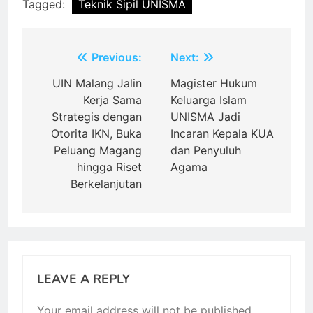
Tagged:
Teknik Sipil UNISMA
Post
Previous:
Next:
navigation
UIN Malang Jalin
Magister Hukum
Kerja Sama
Keluarga Islam
Strategis dengan
UNISMA Jadi
Otorita IKN, Buka
Incaran Kepala KUA
Peluang Magang
dan Penyuluh
hingga Riset
Agama
Berkelanjutan
LEAVE A REPLY
Your email address will not be published.