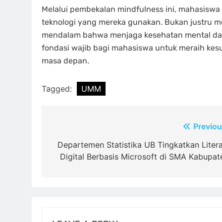
Melalui pembekalan mindfulness ini, mahasisw
teknologi yang mereka gunakan. Bukan justru me
mendalam bahwa menjaga kesehatan mental dan s
fondasi wajib bagi mahasiswa untuk meraih ke
masa depan.
Tagged:
UMM
Post
Previou
navigation
Departemen Statistika UB Tingkatkan Litera
Digital Berbasis Microsoft di SMA Kabupat