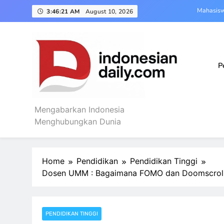
Skip
Mahasisw
3:46:22 AM
August 10, 2026
to
content
Departemen
Mahasiswa KKN Int
P
Polin
Mahasisw
Mengabarkan Indonesia
Indonesian Daily
Departemen
Menghubungkan Dunia
Mahasiswa KKN Int
Home
Pendidikan
Pendidikan Tinggi
Dosen UMM : Bagaimana FOMO dan Doomscroll
PENDIDIKAN TINGGI