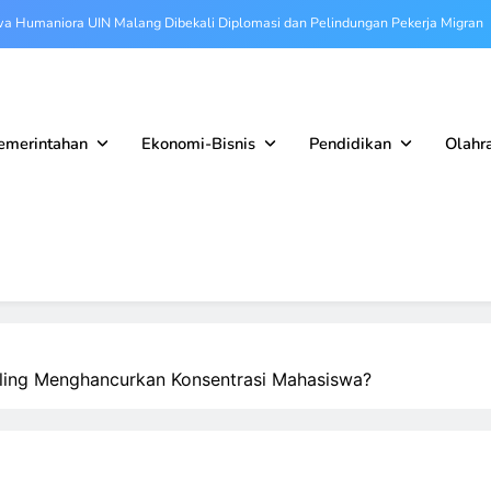
a Humaniora UIN Malang Dibekali Diplomasi dan Pelindungan Pekerja Migran
 Matematika UB Perkuat Literasi Numerasi Siswa SMAN 1 Krembung Sidoarjo
ernasional UMM Bentuk YALORA.HUB, Cetak Young Story Leaders di Thailand
emerintahan
Ekonomi-Bisnis
Pendidikan
Olahr
ema Perkuat Link and Match Industri, 27 Perusahaan Buka Rekrutmen Langsung
a Humaniora UIN Malang Dibekali Diplomasi dan Pelindungan Pekerja Migran
 Matematika UB Perkuat Literasi Numerasi Siswa SMAN 1 Krembung Sidoarjo
ernasional UMM Bentuk YALORA.HUB, Cetak Young Story Leaders di Thailand
ing Menghancurkan Konsentrasi Mahasiswa?