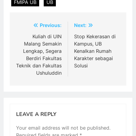
FMIPA UB
UB
Post
Previous:
Next:
navigation
Kuliah di UIN
Stop Kekerasan di
Malang Semakin
Kampus, UB
Lengkap, Segera
Kenalkan Rumah
Berdiri Fakultas
Karakter sebagai
Teknik dan Fakultas
Solusi
Ushuluddin
LEAVE A REPLY
Your email address will not be published.
Required fields are marked
*