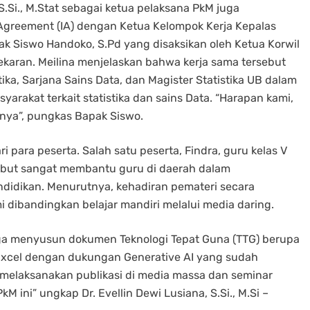
S.Si., M.Stat sebagai ketua pelaksana PkM juga
reement (IA) dengan Ketua Kelompok Kerja Kepalas
k Siswo Handoko, S.Pd yang disaksikan oleh Ketua Korwil
aran. Meilina menjelaskan bahwa kerja sama tersebut
ika, Sarjana Sains Data, dan Magister Statistika UB dalam
rakat terkait statistika dan sains Data. “Harapan kami,
tnya”, pungkas Bapak Siswo.
 para peserta. Salah satu peserta, Findra, guru kelas V
ebut sangat membantu guru di daerah dalam
idikan. Menurutnya, kehadiran pemateri secara
dibandingkan belajar mandiri melalui media daring.
juga menyusun dokumen Teknologi Tepat Guna (TTG) berupa
Excel dengan dukungan Generative AI yang sudah
n melaksanakan publikasi di media massa dan seminar
 ini” ungkap Dr. Evellin Dewi Lusiana, S.Si., M.Si –