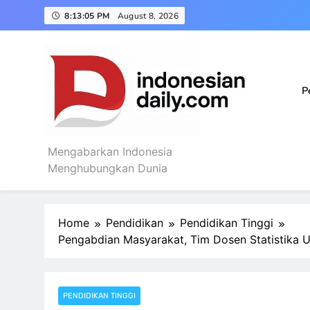
Skip
8:13:06 PM
August 8, 2026
to
content
FT UNISMA Malang Doro
Tiga BUMD Air Min
P
Dies Natalis ke-3
Mengabarkan Indonesia
Indonesian Daily
FT UNISMA Malang Doro
Menghubungkan Dunia
Tiga BUMD Air Min
Home
Pendidikan
Pendidikan Tinggi
Pengabdian Masyarakat, Tim Dosen Statistika UB
PENDIDIKAN TINGGI