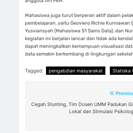
anggota tim PkM.
Mahasiswa juga turut berperan aktif dalam pe
pembelajaran, yaitu Geoviero Richie Kurniawan (m
Yusviansyah (Mahasiswa S1 Sains Data), dan Nuru
kegiatan ini berjalan lancar dan tidak ada kendal
dapat meningkatkan kemampuan visualisasi data
data semakin berkembang di lingkungan sekola
Tagged:
pengabdian masyarakat
Statiska
Post
Previou
navigation
Cegah Stunting, Tim Dosen UMM Padukan Gi
Lokal dan Stimulasi Psikolog