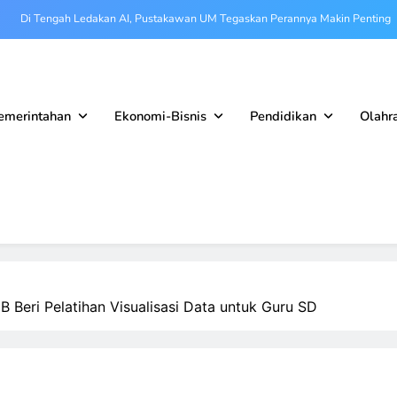
Di Tengah Ledakan AI, Pustakawan UM Tegaskan Perannya Makin Penting
ng Mahasiswa Ciptakan Teknologi untuk UMKM Desa, Gandeng BTPN Syariah
um Malang Raya Perkuat Kolaborasi Berangkatkan Atlet Hadapi Porpamnas IX
2026
emerintahan
Ekonomi-Bisnis
Pendidikan
Olahr
9, FSTeM UB Tegaskan Transformasi dari MIPA Menuju Era Sains dan Teknologi
Terintegrasi
Di Tengah Ledakan AI, Pustakawan UM Tegaskan Perannya Makin Penting
ng Mahasiswa Ciptakan Teknologi untuk UMKM Desa, Gandeng BTPN Syariah
um Malang Raya Perkuat Kolaborasi Berangkatkan Atlet Hadapi Porpamnas IX
2026
 Beri Pelatihan Visualisasi Data untuk Guru SD