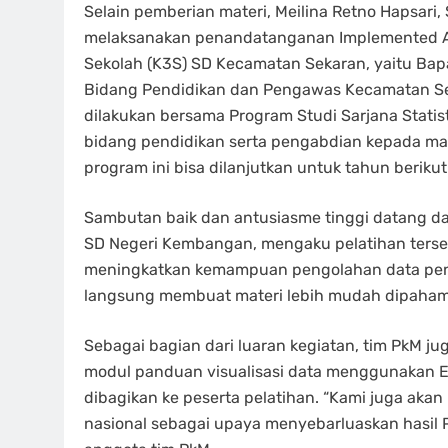
Selain pemberian materi, Meilina Retno Hapsari, 
melaksanakan penandatanganan Implemented Ag
Sekolah (K3S) SD Kecamatan Sekaran, yaitu Bapa
Bidang Pendidikan dan Pengawas Kecamatan Sek
dilakukan bersama Program Studi Sarjana Statist
bidang pendidikan serta pengabdian kepada masya
program ini bisa dilanjutkan untuk tahun beriku
Sambutan baik dan antusiasme tinggi datang dari
SD Negeri Kembangan, mengaku pelatihan ters
meningkatkan kemampuan pengolahan data pend
langsung membuat materi lebih mudah dipahami 
Sebagai bagian dari luaran kegiatan, tim PkM 
modul panduan visualisasi data menggunakan 
dibagikan ke peserta pelatihan. “Kami juga aka
nasional sebagai upaya menyebarluaskan hasil PkM