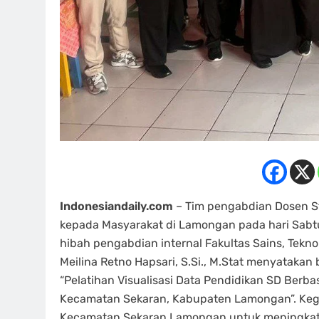
Indonesiandaily.com
– Tim pengabdian Dosen St
kepada Masyarakat di Lamongan pada hari Sabtu
hibah pengabdian internal Fakultas Sains, Tekn
Meilina Retno Hapsari, S.Si., M.Stat menyataka
“Pelatihan Visualisasi Data Pendidikan SD Berba
Kecamatan Sekaran, Kabupaten Lamongan”. Kegiata
Kecamatan Sekaran Lamongan untuk meningkat